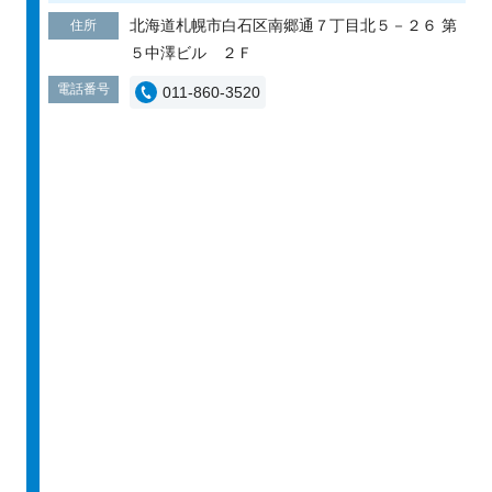
北海道札幌市白石区南郷通７丁目北５－２６ 第
住所
５中澤ビル ２Ｆ
電話番号
011-860-3520