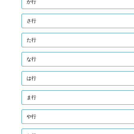
か行
さ行
た行
な行
は行
ま行
や行