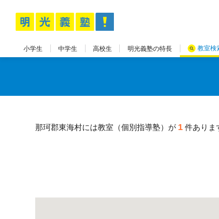
教室検
小学生
中学生
高校生
明光義塾の特長
1
那珂郡東海村には教室（個別指導塾）が
件ありま