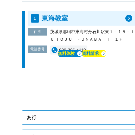
東海教室
茨城県那珂郡東海村舟石川駅東１－１５－１
住所
６ ＴＯＪＵ ＦＵＮＡＢＡ Ⅰ １Ｆ
電話番号
029-306-4119
無料体験
資料請求
あ行