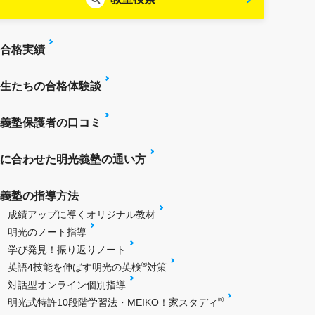
合格実績
生たちの合格体験談
義塾保護者の口コミ
に合わせた明光義塾の通い方
義塾の指導方法
成績アップに導くオリジナル教材
明光のノート指導
学び発見！振り返りノート
®
英語4技能を伸ばす明光の英検
対策
対話型オンライン個別指導
®
明光式特許10段階学習法・MEIKO！家スタディ