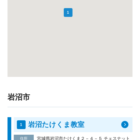
1
岩沼市
岩沼たけくま教室
宮城県岩沼市たけくま２－４－５ チェスナット
住所