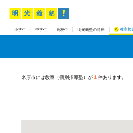
教室検
小学生
中学生
高校生
明光義塾の特長
1
米原市には教室（個別指導塾）が
件あります。