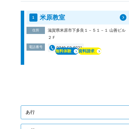
米原教室
滋賀県米原市下多良１－５１－１ 山善ビ
住所
２Ｆ
電話番号
0749-52-0221
無料体験
資料請求
あ行