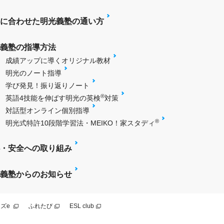
に合わせた明光義塾の通い方
義塾の指導方法
成績アップに導くオリジナル教材
明光のノート指導
学び発見！振り返りノート
®
英語4技能を伸ばす明光の英検
対策
対話型オンライン個別指導
®
明光式特許10段階学習法・MEIKO！家スタディ
・安全への取り組み
義塾からのお知らせ
ズe
ふれたび
ESL club