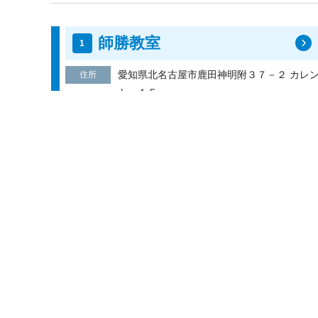
師勝教室
愛知県北名古屋市鹿田神明附３７－２ カレ
住所
ト １Ｆ
電話番号
0568-54-3467
無料体験
資料請求
あ行