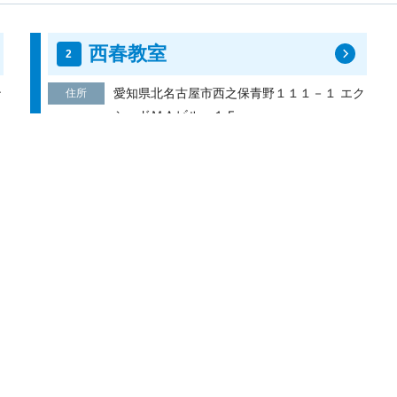
西春教室
ン
愛知県北名古屋市西之保青野１１１－１ エク
住所
シードＭＡビル １Ｆ
電話番号
0568-27-3367
無料体験
資料請求
愛知県の市区群町村で探す