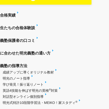
合格実績
生たちの合格体験談
義塾保護者の口コミ
に合わせた明光義塾の通い方
義塾の指導方法
成績アップに導くオリジナル教材
明光のノート指導
学び発見！振り返りノート
®
英語4技能を伸ばす明光の英検
対策
対話型オンライン個別指導
®
明光式特許10段階学習法・MEIKO！家スタディ