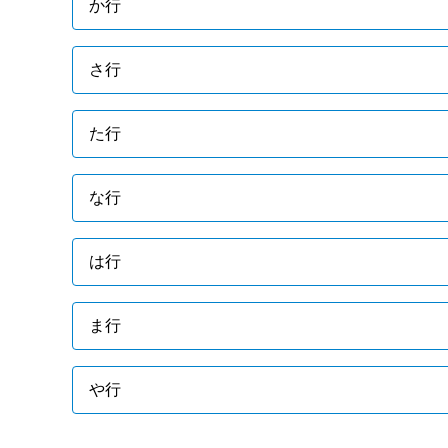
か行
さ行
た行
な行
は行
ま行
や行