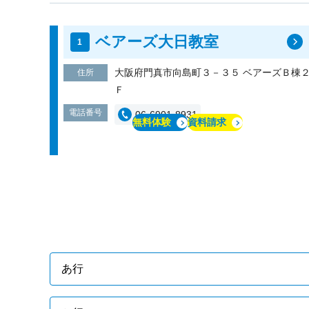
ベアーズ大日教室
大阪府門真市向島町３－３５ ベアーズＢ棟
住所
Ｆ
電話番号
06-6901-8931
無料体験
資料請求
あ行