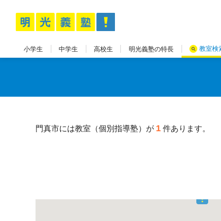
教室検
小学生
中学生
高校生
明光義塾の特長
1
門真市には教室（個別指導塾）が
件あります。