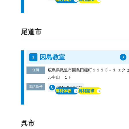
尾道市
因島教室
広島県尾道市因島田熊町１１１３－１ エク
住所
ル中山 １Ｆ
電話番号
0845-22-6771
無料体験
資料請求
呉市