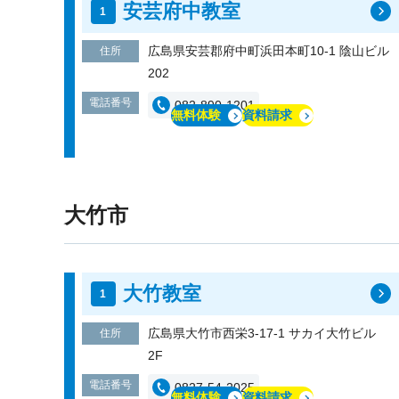
安芸府中教室
広島県安芸郡府中町浜田本町10-1 陰山ビ
住所
202
電話番号
082-890-1201
無料体験
資料請求
大竹市
大竹教室
広島県大竹市西栄3-17-1 サカイ大竹ビル
住所
2F
電話番号
0827-54-2025
無料体験
資料請求