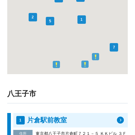
2
1
5
7
八王子市
片倉駅前教室
東京都八王子市片倉町７２１－５ ＫＫビル ３Ｆ
住所